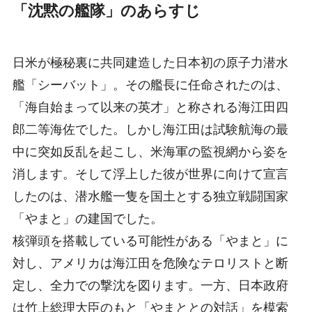
「沈黙の艦隊」のあらすじ
日米が極秘裏に共同建造した日本初の原子力潜水
艦「シーバット」。その艦長に任命されたのは、
「海自始まって以来の英才」と称される海江田四
郎二等海佐でした。しかし海江田は試験航海の最
中に突如反乱を起こし、米海軍の監視網から姿を
消します。そして浮上した彼が世界に向けて宣言
したのは、潜水艦一隻を国土とする独立戦闘国家
「やまと」の建国でした。
核弾頭を搭載している可能性がある「やまと」に
対し、アメリカは海江田を危険なテロリストと断
定し、全力での撃沈を図ります。一方、日本政府
は竹上総理大臣のもと「やまととの対話」を模索