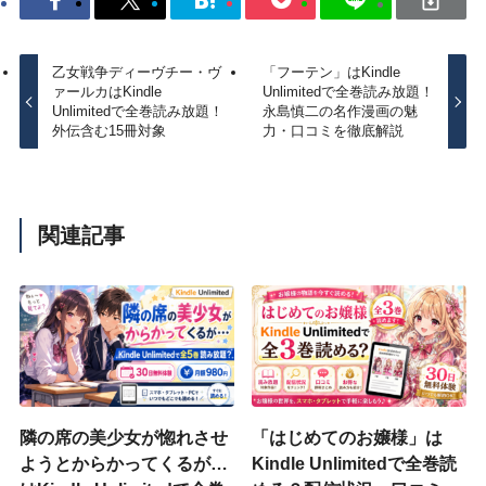
乙女戦争ディーヴチー・ヴ
「フーテン」はKindle
ァールカはKindle
Unlimitedで全巻読み放題！
Unlimitedで全巻読み放題！
永島慎二の名作漫画の魅
外伝含む15冊対象
力・口コミを徹底解説
関連記事
隣の席の美少女が惚れさせ
「はじめてのお嬢様」は
ようとからかってくるが…
Kindle Unlimitedで全巻読