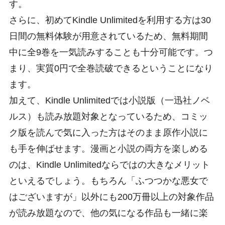
す。
さらに、初めてKindle Unlimitedを利用する方は30
日間の無料体験が用意されているため、無料期間
中に全9巻を一気読みすることも十分可能です。つ
まり、実質0円で全巻読破できるということになり
ます。
加えて、Kindle Unlimitedでは小説版（一迅社ノベ
ルス）も読み放題対象となっているため、コミッ
ク版を読んで気に入った方はそのまま原作小説に
も手を伸ばせます。漫画と小説の両方を楽しめる
のは、Kindle Unlimitedならではの大きなメリット
といえるでしょう。もちろん「ふつつかな悪女で
はございますが」以外にも200万冊以上の対象作品
が読み放題なので、他の気になる作品も一緒に楽