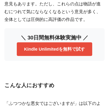
意見もあります。ただし、これらの点は物語が進
むにつれて気にならなくなるという意見が多く、
全体としては圧倒的に高評価の作品です。
＼ 30日間無料体験実施中 ／
Kindle Unlimitedを無料で試す
こんな人におすすめ
「ふつつかな悪女ではございますが」は以下のよ