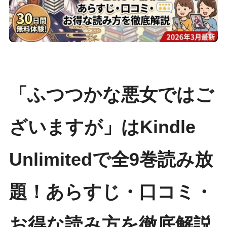
「ふつつかな悪女ではご
ざいますが」はKindle
Unlimitedで全9巻読み放
題！あらすじ・口コミ・
お得な読み方を徹底解説