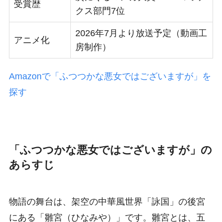
受賞歴
クス部門7位
2026年7月より放送予定（動画工
アニメ化
房制作）
Amazonで「ふつつかな悪女ではございますが」を
探す
「ふつつかな悪女ではございますが」の
あらすじ
物語の舞台は、架空の中華風世界「詠国」の後宮
にある「雛宮（ひなみや）」です。雛宮とは、五