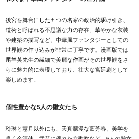
後宮を舞台にした五つの名家の政治的駆け引き、
道術と呼ばれる不思議な力の存在、華やかな衣装
や建築の描写など、中華風ファンタジーとしての
世界観の作り込みが非常に丁寧です。漫画版では
尾羊英先生の繊細で美麗な作画がその世界観をさ
らに魅力的に表現しており、壮大な宮廷劇として
楽しめます。
個性豊かな5人の雛女たち
玲琳と慧月以外にも、天真爛漫な藍芳春、美学を
貫く金清佳、武芸に優れた玄歌吹など、5人の雛女