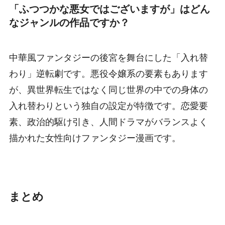
「ふつつかな悪女ではございますが」はどん
なジャンルの作品ですか？
中華風ファンタジーの後宮を舞台にした「入れ替
わり」逆転劇です。悪役令嬢系の要素もあります
が、異世界転生ではなく同じ世界の中での身体の
入れ替わりという独自の設定が特徴です。恋愛要
素、政治的駆け引き、人間ドラマがバランスよく
描かれた女性向けファンタジー漫画です。
まとめ