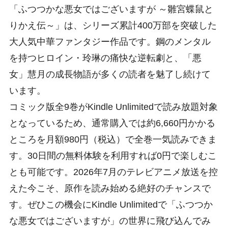
「ふつつかな悪女ではございますが ～雛宮蝶鼠と
りかえ伝～」は、シリーズ累計400万部を突破した
大人気中華ファンタジー作品です。鋼のメンタル
を持つヒロイン・玲琳の痛快な逆転劇と、「悪
女」慧月の成長物語が多くの読者を魅了し続けて
います。
コミック版全9巻がKindle Unlimitedで読み放題対象
となっているため、通常購入では約6,660円かかる
ところを月額980円（税込）で全巻一気読みできま
す。30日間の無料体験を利用すれば0円で楽しむこ
とも可能です。2026年7月のテレビアニメ放送を控
えた今こそ、原作を読み始める絶好のチャンスで
す。ぜひこの機会にKindle Unlimitedで「ふつつか
な悪女ではございますが」の世界に飛び込んでみ