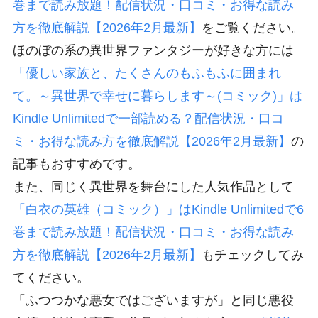
巻まで読み放題！配信状況・口コミ・お得な読み
方を徹底解説【2026年2月最新】
をご覧ください。
ほのぼの系の異世界ファンタジーが好きな方には
「優しい家族と、たくさんのもふもふに囲まれ
て。～異世界で幸せに暮らします～(コミック)」は
Kindle Unlimitedで一部読める？配信状況・口コ
ミ・お得な読み方を徹底解説【2026年2月最新】
の
記事もおすすめです。
また、同じく異世界を舞台にした人気作品として
「白衣の英雄（コミック）」はKindle Unlimitedで6
巻まで読み放題！配信状況・口コミ・お得な読み
方を徹底解説【2026年2月最新】
もチェックしてみ
てください。
「ふつつかな悪女ではございますが」と同じ悪役