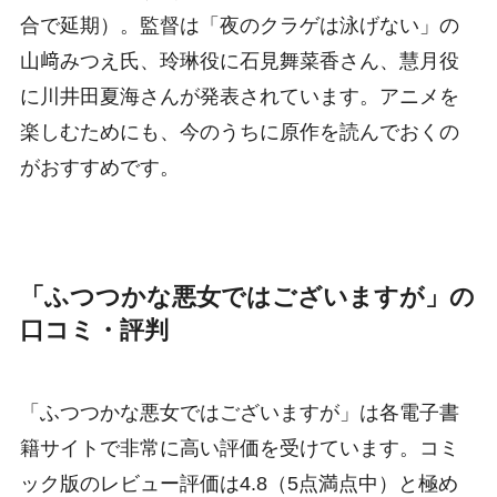
合で延期）。監督は「夜のクラゲは泳げない」の
山﨑みつえ氏、玲琳役に石見舞菜香さん、慧月役
に川井田夏海さんが発表されています。アニメを
楽しむためにも、今のうちに原作を読んでおくの
がおすすめです。
「ふつつかな悪女ではございますが」の
口コミ・評判
「ふつつかな悪女ではございますが」は各電子書
籍サイトで非常に高い評価を受けています。コミ
ック版のレビュー評価は4.8（5点満点中）と極め