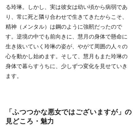
る玲琳。しかし、実は彼女は幼い頃から病弱であ
り、常に死と隣り合わせで生きてきたからこそ、
精神（メンタル）は鋼のように強靭だったので
す。逆境の中でも前向きに、慧月の身体で懸命に
生き抜いていく玲琳の姿が、やがて周囲の人々の
心を動かし始めます。そして、慧月もまた玲琳の
身体で暮らすうちに、少しずつ変化を見せていき
ます。
「ふつつかな悪女ではございますが」の
見どころ・魅力