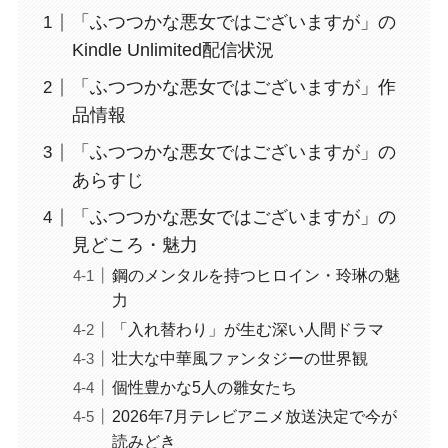
「ふつつかな悪女ではございますが」の
Kindle Unlimited配信状況
「ふつつかな悪女ではございますが」作
品情報
「ふつつかな悪女ではございますが」の
あらすじ
「ふつつかな悪女ではございますが」の
見どころ・魅力
鋼のメンタルを持つヒロイン・玲琳の魅
力
「入れ替わり」が生む深い人間ドラマ
壮大な中華風ファンタジーの世界観
個性豊かな5人の雛女たち
2026年7月テレビアニメ放送決定で今が
読みどき