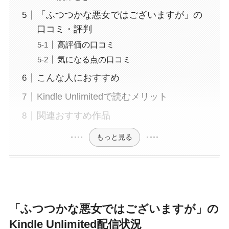
「ふつつかな悪女ではございますが」の
口コミ・評判
高評価の口コミ
気になる点の口コミ
こんな人におすすめ
Kindle Unlimitedで読むメリット
関連おすすめ作品
もっと見る
「ふつつかな悪女ではございますが」の
Kindle Unlimited配信状況