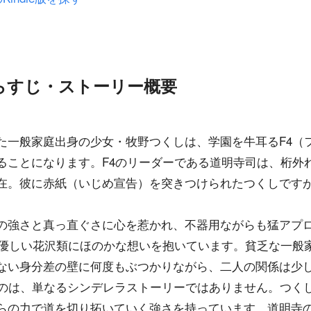
らすじ・ストーリー概要
た一般家庭出身の少女・牧野つくしは、学園を牛耳るF4（
ることになります。F4のリーダーである道明寺司は、桁外
在。彼に赤紙（いじめ宣告）を突きつけられたつくしです
の強さと真っ直ぐさに心を惹かれ、不器用ながらも猛アプ
で優しい花沢類にほのかな想いを抱いています。貧乏な一般
ない身分差の壁に何度もぶつかりながら、二人の関係は少
るのは、単なるシンデレラストーリーではありません。つく
らの力で道を切り拓いていく強さを持っています。道明寺