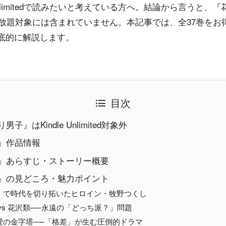
Unlimitedで読みたいと考えている方へ。結論から言うと、『
itedの読み放題対象には含まれていません。本記事では、全37巻
底的に解説します。
目次
子』はKindle Unlimited対象外
』作品情報
』あらすじ・ストーリー概要
』の見どころ・魅力ポイント
」で時代を切り拓いたヒロイン・牧野つくし
vs 花沢類──永遠の「どっち派？」問題
愛の金字塔──「格差」が生む圧倒的ドラマ