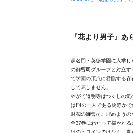
『花より男子』あ
超名門・英徳学園に入学し
の御曹司グループと対立す
で学園の頂点に君臨する存
して屈しません。
やがて道明寺はつくしの気
はF4の一人である物静か
財閥の御曹司。埋めようの
全37巻にわたって描かれ
けのヒロインではなく、自