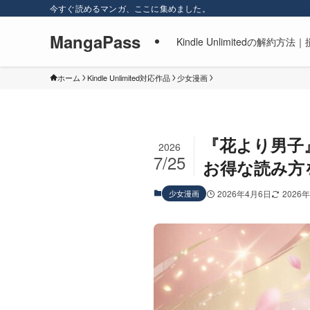
今すぐ読めるマンガ、ここに集めました。
MangaPass
Kindle Unlimitedの
ホーム
Kindle Unlimited対応作品
少女漫画
『花より男子』は
2026
7/25
お得な読み方を
少女漫画
2026年4月6日
2026