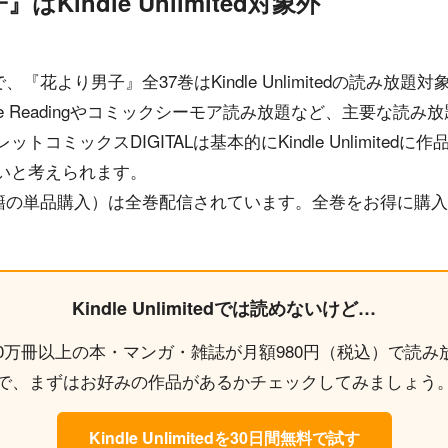
Kindle Unlimited対象外
で、『花より男子』全37巻はKindle Unlimitedの読み
me Readingやコミックシーモア読み放題など、主要な読
コミックスDIGITALは基本的にKindle Unlimite
いと考えられます。
子書籍の単品購入）は全巻配信されています。全巻をお得に購
Kindle Unlimitedでは読めないけど…
tedなら200万冊以上の本・マンガ・雑誌が月額980円（税込）で
で、まずはお好みの作品があるかチェックしてみましょう
Kindle Unlimitedを30日間無料で試す