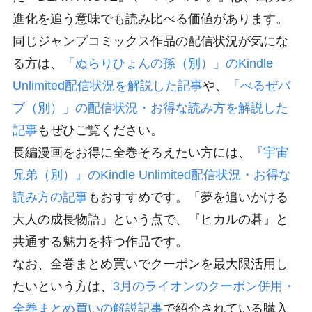
進化を追う意味でも読み比べる価値があります。
同じジャンプコミックス作品の配信状況が気にな
る方は、
「ぬらりひょんの孫（別）」のKindle
Unlimited配信状況を解説した記事
や、
「べるぜバ
ブ（別）」の配信状況・お得な読み方を解説した
記事
もぜひご覧ください。
長編漫画をお得に全巻そろえたい方には、
『宇宙
兄弟（別）』のKindle Unlimited配信状況・お得な
読み方の記事
もおすすめです。「夢を追いかける
大人の成長物語」という点で、『ヒカルの碁』と
共通する魅力を持つ作品です。
なお、全巻まとめ買いでクーポンを最大限活用し
たいという方は、
3月のライオンのクーポン併用・
全巻まとめ買いの解説記事
で紹介されている購入