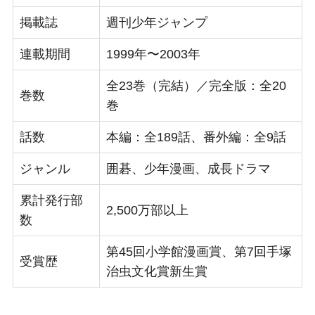
掲載誌
週刊少年ジャンプ
連載期間
1999年〜2003年
全23巻（完結）／完全版：全20
巻数
巻
話数
本編：全189話、番外編：全9話
ジャンル
囲碁、少年漫画、成長ドラマ
累計発行部
2,500万部以上
数
第45回小学館漫画賞、第7回手塚
受賞歴
治虫文化賞新生賞