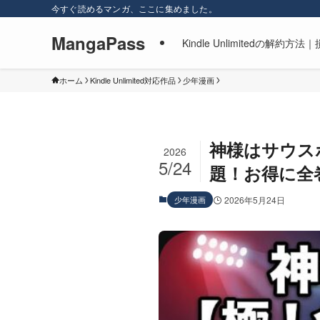
今すぐ読めるマンガ、ここに集めました。
MangaPass
Kindle Unlimitedの
ホーム
Kindle Unlimited対応作品
少年漫画
神様はサウスポ
2026
5/24
題！お得に全
少年漫画
2026年5月24日