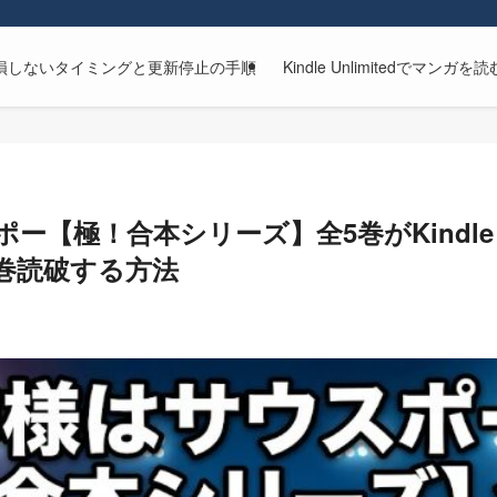
解約方法｜損しないタイミングと更新停止の手順
Kindle Unlimitedで
ー【極！合本シリーズ】全5巻がKindle Un
巻読破する方法