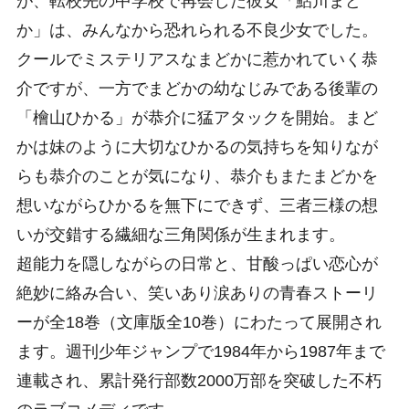
が、転校先の中学校で再会した彼女「鮎川まど
か」は、みんなから恐れられる不良少女でした。
クールでミステリアスなまどかに惹かれていく恭
介ですが、一方でまどかの幼なじみである後輩の
「檜山ひかる」が恭介に猛アタックを開始。まど
かは妹のように大切なひかるの気持ちを知りなが
らも恭介のことが気になり、恭介もまたまどかを
想いながらひかるを無下にできず、三者三様の想
いが交錯する繊細な三角関係が生まれます。
超能力を隠しながらの日常と、甘酸っぱい恋心が
絶妙に絡み合い、笑いあり涙ありの青春ストーリ
ーが全18巻（文庫版全10巻）にわたって展開され
ます。週刊少年ジャンプで1984年から1987年まで
連載され、累計発行部数2000万部を突破した不朽