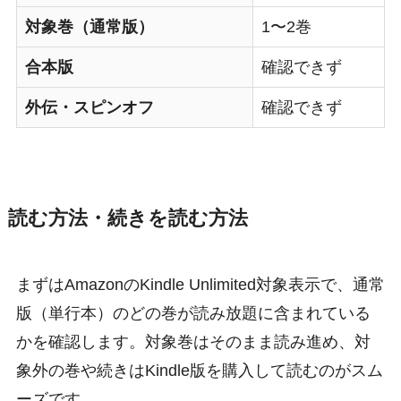
対象巻（通常版）
1〜2巻
合本版
確認できず
外伝・スピンオフ
確認できず
読む方法・続きを読む方法
まずはAmazonのKindle Unlimited対象表示で、通常
版（単行本）のどの巻が読み放題に含まれている
かを確認します。対象巻はそのまま読み進め、対
象外の巻や続きはKindle版を購入して読むのがスム
ーズです。