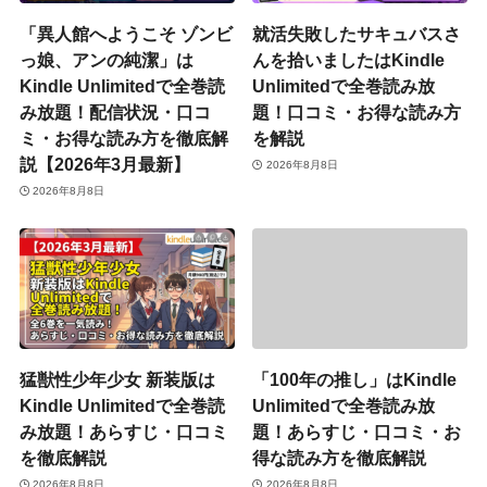
「異人館へようこそ ゾンビ
就活失敗したサキュバスさ
っ娘、アンの純潔」は
んを拾いましたはKindle
Kindle Unlimitedで全巻読
Unlimitedで全巻読み放
み放題！配信状況・口コ
題！口コミ・お得な読み方
ミ・お得な読み方を徹底解
を解説
説【2026年3月最新】
2026年8月8日
2026年8月8日
猛獣性少年少女 新装版は
「100年の推し」はKindle
Kindle Unlimitedで全巻読
Unlimitedで全巻読み放
み放題！あらすじ・口コミ
題！あらすじ・口コミ・お
を徹底解説
得な読み方を徹底解説
2026年8月8日
2026年8月8日