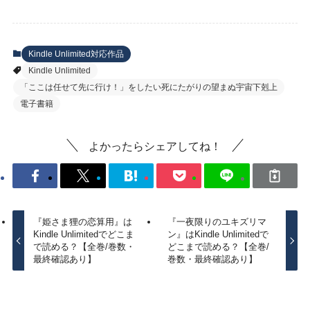
Kindle Unlimited対応作品
Kindle Unlimited
「ここは任せて先に行け！」をしたい死にたがりの望まぬ宇宙下剋上
電子書籍
よかったらシェアしてね！
『姫さま狸の恋算用』は
『一夜限りのユキズリマ
Kindle Unlimitedでどこま
ン』はKindle Unlimitedで
で読める？【全巻/巻数・
どこまで読める？【全巻/
最終確認あり】
巻数・最終確認あり】