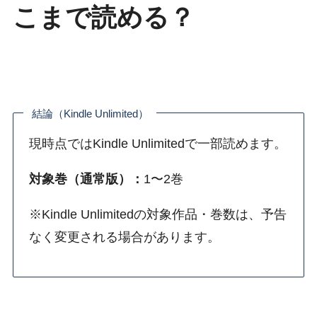
こまで読める？
結論（Kindle Unlimited）
現時点ではKindle Unlimitedで一部読めます。
対象巻（通常版）：
1〜2巻
※Kindle Unlimitedの対象作品・巻数は、予告
なく変更される場合があります。