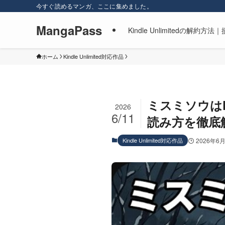
今すぐ読めるマンガ、ここに集めました。
MangaPass
Kindle Unlimitedの
ホーム
Kindle Unlimited対応作品
ミスミソウはK
2026
6/11
読み方を徹底
Kindle Unlimited対応作品
2026年6