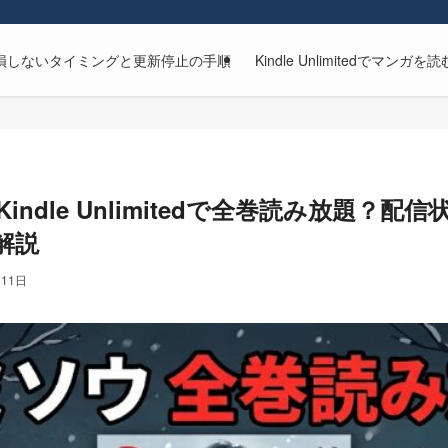
解約方法｜損しないタイミングと更新停止の手順
Kindle Unlimitedで
indle Unlimitedで全巻読み放題？
解説
月11日