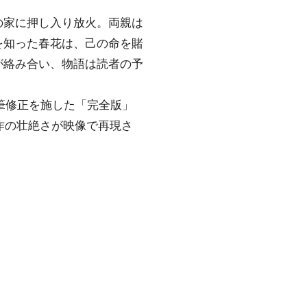
の家に押し入り放火。両親は
を知った春花は、己の命を賭
が絡み合い、物語は読者の予
加筆修正を施した「完全版」
作の壮絶さが映像で再現さ