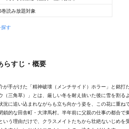
6巻読み放題対象
を探す
あらすじ・概要
介が手がけた「精神破壊（メンチサイド）ホラー」と銘打
ウ（三角草）」とは、厳しい冬を耐え抜いた後に雪を割る
状況に追い込まれながらも立ち向かう姿を、この花に重ね
閉鎖的な田舎町・大津馬村。半年前に父親の仕事の都合で
という理由だけで、クラスメイトたちから壮絶ないじめを