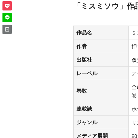
「ミスミソウ」作
作品名
ミ
作者
押
出版社
双
レーベル
ア
全
巻数
巻
連載誌
ホ
ジャンル
サ
メディア展開
2