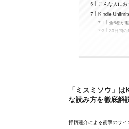
こんな人にお
Kindle U
全6巻が
30日間の
「ミスミソウ」はKi
な読み方を徹底解説
押切蓮介による衝撃のサイコホラ