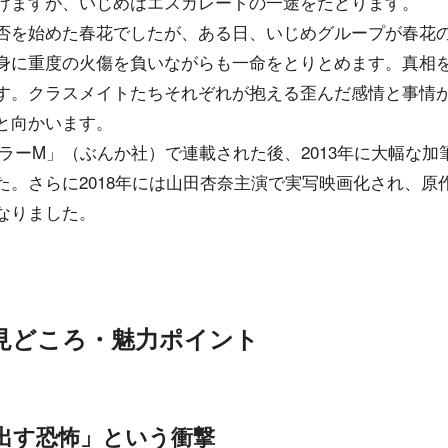
けますが、いじめはエスカレートの一途をたどります。
否を始めた春花でしたが、ある日、いじめグループが春花
身に重度の火傷を負いながらも一命をとりとめます。真相
す。クラスメイトたちそれぞれが抱える歪んだ感情と事情
と向かいます。
で「ホラーM」（ぶんか社）で連載された後、2013年に大幅な
た。さらに2018年には山田杏奈主演で実写映画化され、原
なりました。
見どころ・魅力ポイント
出す恐怖」という衝撃