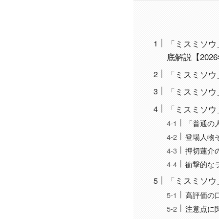
「ミスミソウ」
底解説【202
「ミスミソウ
「ミスミソウ
「ミスミソウ
「普通の
登場人物
押切蓮介
衝撃的な
「ミスミソウ
高評価の
注意点に