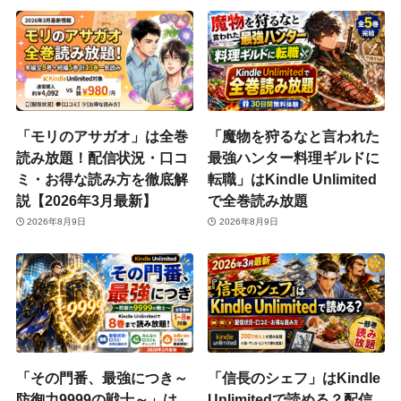
「モリのアサガオ」は全巻
「魔物を狩るなと言われた
読み放題！配信状況・口コ
最強ハンター料理ギルドに
ミ・お得な読み方を徹底解
転職」はKindle Unlimited
説【2026年3月最新】
で全巻読み放題
2026年8月9日
2026年8月9日
「その門番、最強につき～
「信長のシェフ」はKindle
防御力9999の戦士～」は
Unlimitedで読める？配信