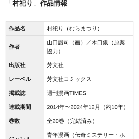
「村祀り」作品情報
作品名
村祀り（むらまつり）
山口譲司（画）／木口銀（原案
作者
協力）
出版社
芳文社
レーベル
芳文社コミックス
掲載誌
週刊漫画TIMES
連載期間
2014年〜2024年12月（約10年）
巻数
全20巻（完結済み）
青年漫画（伝奇ミステリー・ホ