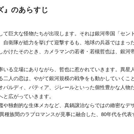
ズ』のあらすじ
して巨大な怪物たちが出現します。それは銀河帝国「セン
。自衛隊が総力を挙げて迎撃するも、地球の兵器ではまっ
しかけたそのとき、カメラマンの若者・若槻哲也は、銀河
率いる立場にありながら、哲也に惹かれていきます。異星
る二人の恋は、やがて銀河規模の戦争をも動かしていくこ
オバルディ、バティア、ジレールといった個性豊かな人物
へと広がっていきます。
艦や独創的な生体メカなど、真鍋譲治ならではの緻密なデ
と異種族間のラブロマンスが見事に融合した、80年代を代表