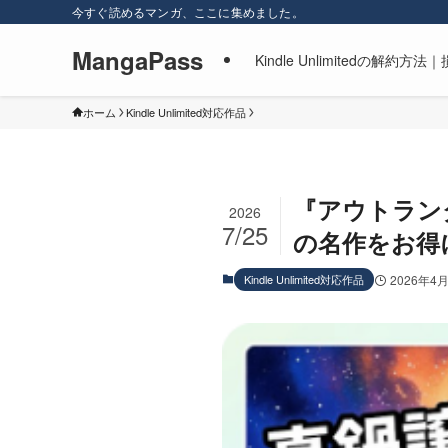
今すぐ読めるマンガ、ここに集めました。
MangaPass
Kindle Unlimitedの
ホーム
Kindle Unlimited対応作品
『アウトランダー
2026
7/25
の名作をお得
Kindle Unlimited対応作品
2026年4