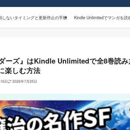
解約方法｜損しないタイミングと更新停止の手順
Kindle Unlimitedで
ズ』はKindle Unlimitedで全8巻読
に楽しむ方法
月16日
2026年7月25日