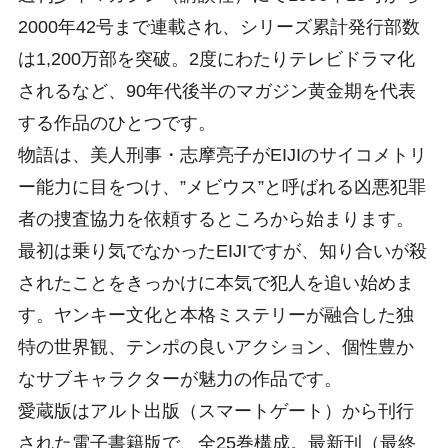
2000年42号まで連載され、シリーズ累計発行部数
は1,200万部を突破。2度にわたりテレビドラマ化
されるなど、90年代後半のマガジン黄金期を代表
する作品のひとつです。
物語は、美人刑事・志摩亮子がEIJIのサイコメトリ
ー能力に目をつけ、”メビウス”と呼ばれる凶悪犯罪
者の捜査協力を依頼するところから始まります。
最初は乗り気でなかったEIJIですが、知り合いが殺
されたことをきっかけに本気で犯人を追い始めま
す。ヤンキー文化と本格ミステリーが融合した独
特の世界観、テンポの良いアクション、個性豊か
なサブキャラクターが魅力の作品です。
愛蔵版はアルト出版（スマートゲート）から刊行
された電子書籍版で、全25巻構成。最新刊（最終