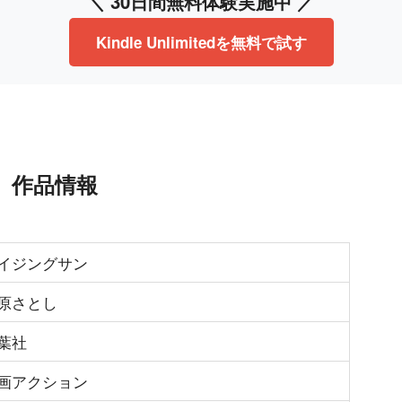
＼ 30日間無料体験実施中 ／
Kindle Unlimitedを無料で試す
」作品情報
イジングサン
原さとし
葉社
画アクション