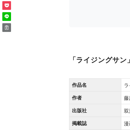
「ライジングサン
作品名
ラ
作者
藤
出版社
双
掲載誌
漫