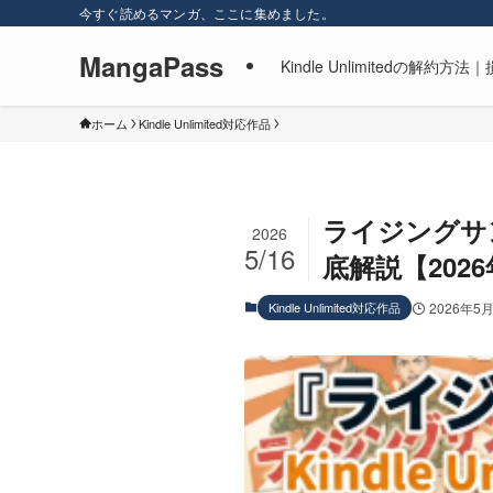
今すぐ読めるマンガ、ここに集めました。
MangaPass
Kindle Unlimitedの
ホーム
Kindle Unlimited対応作品
ライジングサン
2026
5/16
底解説【202
Kindle Unlimited対応作品
2026年5