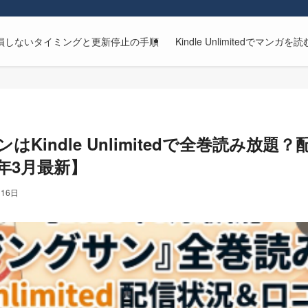
解約方法｜損しないタイミングと更新停止の手順
Kindle Unlimitedで
はKindle Unlimitedで全巻読み放
6年3月最新】
月16日