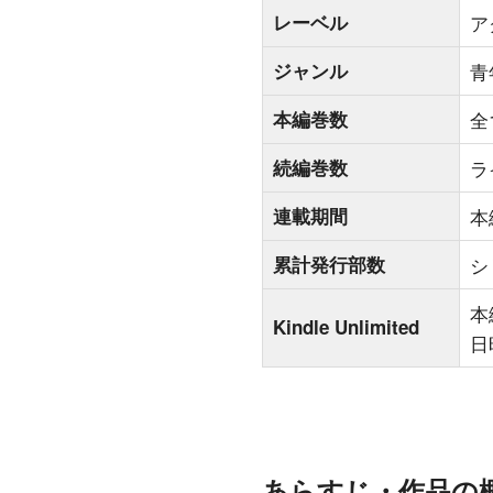
レーベル
ア
ジャンル
青
本編巻数
全
続編巻数
ラ
連載期間
本
累計発行部数
シ
本
Kindle Unlimited
日
あらすじ・作品の