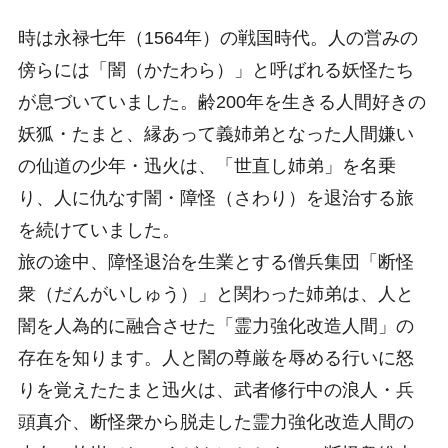
時は永禄七年（1564年）の戦国時代。人の営みの
傍らには「闇（かたわら）」と呼ばれる妖怪たち
が息づいていました。齢200年を生きる人間好きの
妖狐・たまと、縁あって義姉弟となった人間嫌い
の仙道の少年・迅火は、「世直し姉弟」を名乗
り、人に仇なす闇・障怪（さわり）を退治する旅
を続けていました。
旅の途中、障怪退治を生業とする僧兵集団「断怪
衆（だんがいしゅう）」と関わった姉弟は、人と
闇を人為的に融合させた「霊力強化改造人間」の
存在を知ります。人と闇の尊厳を辱める行いに怒
りを覚えたたまと迅火は、武者修行中の浪人・兵
頭真介、断怪衆から脱走した霊力強化改造人間の