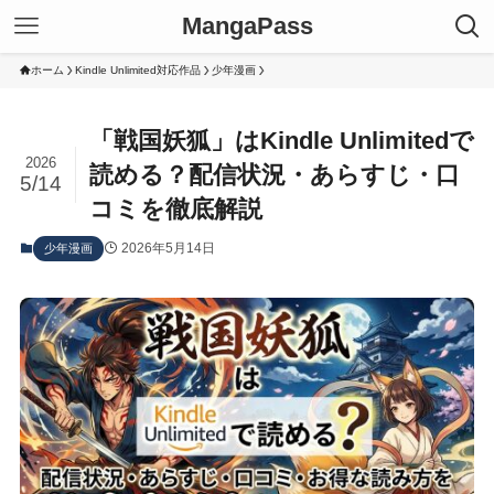
MangaPass
ホーム
Kindle Unlimited対応作品
少年漫画
「戦国妖狐」はKindle Unlimitedで
2026
読める？配信状況・あらすじ・口
5/14
コミを徹底解説
2026年5月14日
少年漫画