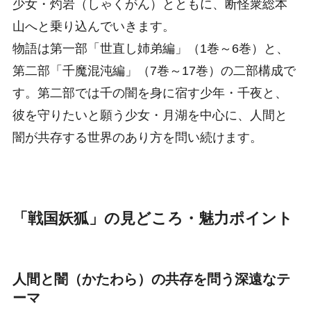
少女・灼岩（しゃくがん）とともに、断怪衆総本
山へと乗り込んでいきます。
物語は第一部「世直し姉弟編」（1巻～6巻）と、
第二部「千魔混沌編」（7巻～17巻）の二部構成で
す。第二部では千の闇を身に宿す少年・千夜と、
彼を守りたいと願う少女・月湖を中心に、人間と
闇が共存する世界のあり方を問い続けます。
「戦国妖狐」の見どころ・魅力ポイント
人間と闇（かたわら）の共存を問う深遠なテ
ーマ