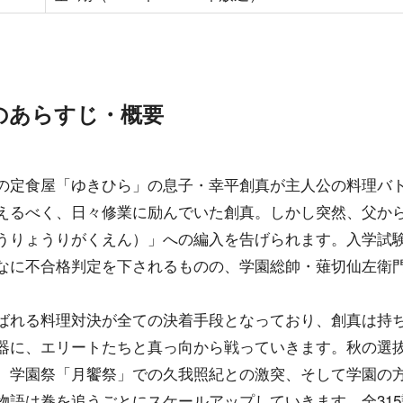
のあらすじ・概要
の定食屋「ゆきひら」の息子・幸平創真が主人公の料理バ
えるべく、日々修業に励んでいた創真。しかし突然、父か
うりょうりがくえん）」への編入を告げられます。入学試
なに不合格判定を下されるものの、学園総帥・薙切仙左衛
ばれる料理対決が全ての決着手段となっており、創真は持
器に、エリートたちと真っ向から戦っていきます。秋の選
、学園祭「月饗祭」での久我照紀との激突、そして学園の
物語は巻を追うごとにスケールアップしていきます。全315