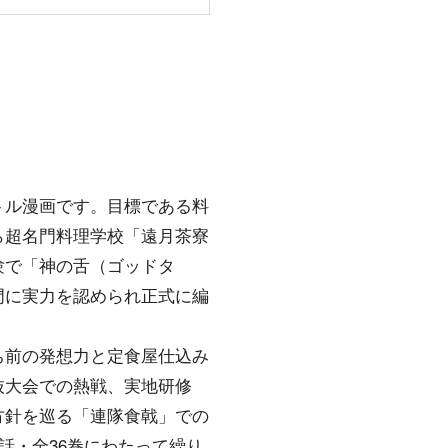
トル漫画です。目標である料
ら超名門料理学校「遠月茶寮
験で「神の舌（ゴッドタ
門に実力を認められ正式に編
ち前の発想力と定食屋仕込み
抜大会での熱戦、実地研修
方針を巡る「連隊食戟」での
話・全36巻にわたって繰り