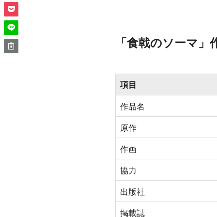
「食戟のソーマ」
項目
作品名
原作
作画
協力
出版社
掲載誌