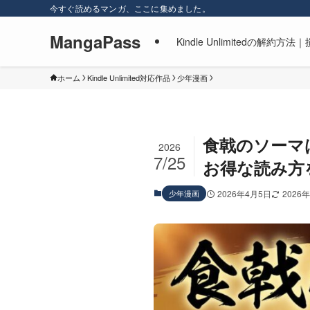
今すぐ読めるマンガ、ここに集めました。
MangaPass
Kindle Unlimitedの
ホーム
Kindle Unlimited対応作品
少年漫画
食戟のソーマはK
2026
7/25
お得な読み方
少年漫画
2026年4月5日
2026