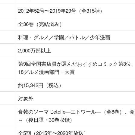
2012年52号〜2019年29号（全315話）
全36巻（完結済み）
料理・グルメ／学園／バトル／少年漫画
2,000万部以上
第9回全国書店員が選んだおすすめコミック第3位、TS
18グルメ漫画部門・大賞
約15,342円（税込）
対象外
食戟のソーマ L’etoile―エトワール―（全8巻）、食戟の
～（後日譚・36巻収録）
全5期（2015年〜2020年放送）