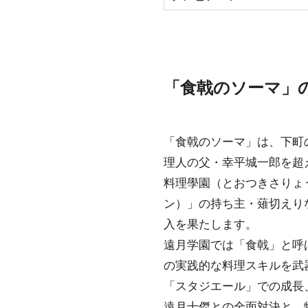
「食戟のソーマ」
「食戟のソーマ」は、下町
理人の父・幸平城一郎を超
料理學園（とおつきさりょ
ン）」の持ち主・薙切えり
入を果たします。
遠月学園では「食戟」と呼
の実践的な料理スキルを武
「スタジエール」での成長
遠月十傑との全面対決と、