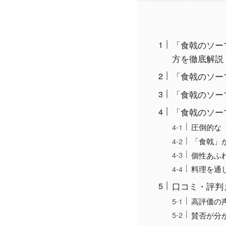
「食戟のソーマ
方を徹底解説【
「食戟のソー
「食戟のソー
「食戟のソー
圧倒的な
「食戟」
個性あふ
料理を通
口コミ・評判
高評価の
賛否が分