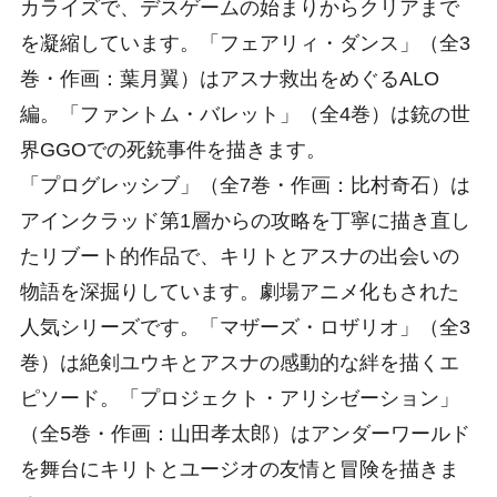
カライズで、デスゲームの始まりからクリアまで
を凝縮しています。「フェアリィ・ダンス」（全3
巻・作画：葉月翼）はアスナ救出をめぐるALO
編。「ファントム・バレット」（全4巻）は銃の世
界GGOでの死銃事件を描きます。
「プログレッシブ」（全7巻・作画：比村奇石）は
アインクラッド第1層からの攻略を丁寧に描き直し
たリブート的作品で、キリトとアスナの出会いの
物語を深掘りしています。劇場アニメ化もされた
人気シリーズです。「マザーズ・ロザリオ」（全3
巻）は絶剣ユウキとアスナの感動的な絆を描くエ
ピソード。「プロジェクト・アリシゼーション」
（全5巻・作画：山田孝太郎）はアンダーワールド
を舞台にキリトとユージオの友情と冒険を描きま