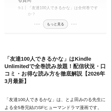
る質問
「友達100人できるかな」は全何巻です
か？
もっと見る
「友達100人できるかな」はKindle
Unlimitedで全巻読み放題！配信状況・口
コミ・お得な読み方を徹底解説【2026年
3月最新】
「友達100人できるかな」は、とよ田みのる先生に
よる全5巻完結のSFヒューマンドラマ漫画です。