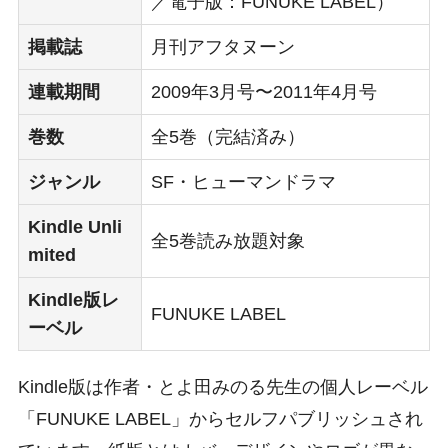
／電子版：FUNUKE LABEL）
掲載誌
月刊アフタヌーン
連載期間
2009年3月号〜2011年4月号
巻数
全5巻（完結済み）
ジャンル
SF・ヒューマンドラマ
Kindle Unli
全5巻読み放題対象
mited
Kindle版レ
FUNUKE LABEL
ーベル
Kindle版は作者・とよ田みのる先生の個人レーベル
「FUNUKE LABEL」からセルフパブリッシュされ