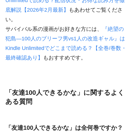
Unlimitedで読める？配信状況・お得な読み方を徹
底解説【2026年2月最新】
もあわせてご覧くださ
い。
サバイバル系の漫画がお好きな方には、
『絶望の
犯島―100人のブリーフ男vs1人の改造ギャル』は
Kindle Unlimitedでどこまで読める？【全巻/巻数・
最終確認あり】
もおすすめです。
「友達100人できるかな」に関するよく
ある質問
「友達100人できるかな」は全何巻ですか？