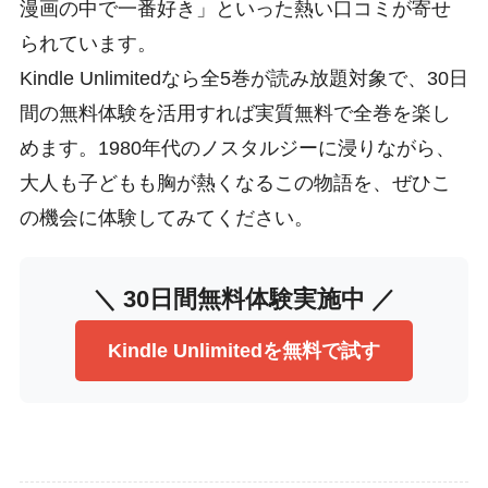
漫画の中で一番好き」といった熱い口コミが寄せ
られています。
Kindle Unlimitedなら全5巻が読み放題対象で、30日
間の無料体験を活用すれば実質無料で全巻を楽し
めます。1980年代のノスタルジーに浸りながら、
大人も子どもも胸が熱くなるこの物語を、ぜひこ
の機会に体験してみてください。
＼ 30日間無料体験実施中 ／
Kindle Unlimitedを無料で試す