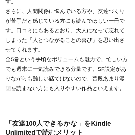
す。
さらに、人間関係に悩んでいる方や、友達づくり
が苦手だと感じている方にも読んでほしい一冊で
す。口コミにもあるとおり、大人になって忘れて
しまった「人とつながることの喜び」を思い出さ
せてくれます。
全5巻という手頃なボリュームも魅力で、忙しい方
でも週末に一気読みできる分量です。SF設定があ
りながらも難しい話ではないので、普段あまり漫
画を読まない方にも入りやすい作品といえます。
「友達100人できるかな」をKindle
Unlimitedで読むメリット