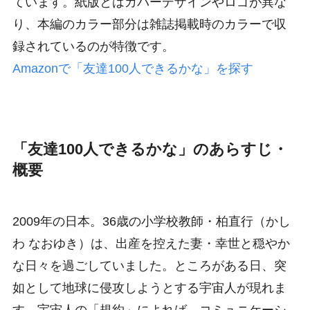
ています。紙版とはカバーデザインやロゴが異な
り、本編のカラー部分は雑誌掲載時のカラーで収
録されているのが特徴です。
Amazonで「友達100人できるかな」を探す
「友達100人できるかな」のあらすじ・
概要
2009年の日本。36歳の小学校教師・柏直行（かし
わ なおゆき）は、出産を控えた妻・幸世と穏やか
な日々を過ごしていました。ところがある日、突
如として地球に侵攻しようとする宇宙人が現れま
す。宇宙人の「規約」によれば、コミュニケーシ