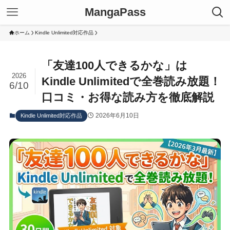
MangaPass
ホーム
Kindle Unlimited対応作品
「友達100人できるかな」は
2026
Kindle Unlimitedで全巻読み放題！
6/10
口コミ・お得な読み方を徹底解説
2026年6月10日
Kindle Unlimited対応作品