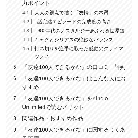
力ポイント
大人の視点で描く「友情」の本質
1話完結エピソードの完成度の高さ
1980年代のノスタルジーあふれる世界観
ギャグとシリアスの絶妙なバランス
打ち切りを逆手に取った感動のクライマ
ックス
「友達100人できるかな」の口コミ・評判
「友達100人できるかな」はこんな人にお
すすめ
「友達100人できるかな」をKindle
Unlimitedで読むメリット
関連作品・おすすめ作品
「友達100人できるかな」に関するよくあ