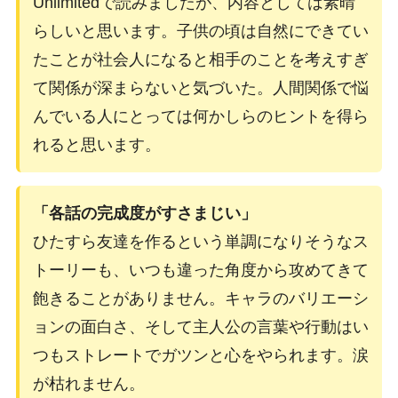
Unlimitedで読みましたが、内容としては素晴
らしいと思います。子供の頃は自然にできてい
たことが社会人になると相手のことを考えすぎ
て関係が深まらないと気づいた。人間関係で悩
んでいる人にとっては何かしらのヒントを得ら
れると思います。
「各話の完成度がすさまじい」
ひたすら友達を作るという単調になりそうなス
トーリーも、いつも違った角度から攻めてきて
飽きることがありません。キャラのバリエーシ
ョンの面白さ、そして主人公の言葉や行動はい
つもストレートでガツンと心をやられます。涙
が枯れません。