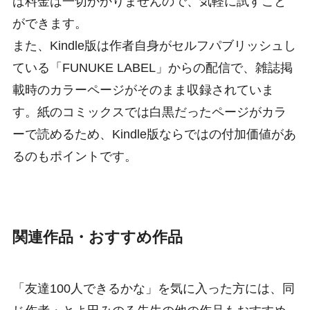
ば料金は一切かかりませんので、気軽に試すこと
ができます。
また、Kindle版は作者自身がセルフパブリッシュし
ている「FUNUKE LABEL」からの配信で、雑誌掲
載時のカラーページがそのまま収録されていま
す。紙のコミックスでは白黒だったページがカラ
ーで読めるため、Kindle版ならではの付加価値があ
るのもポイントです。
関連作品・おすすめ作品
「友達100人できるかな」を気に入った方には、同