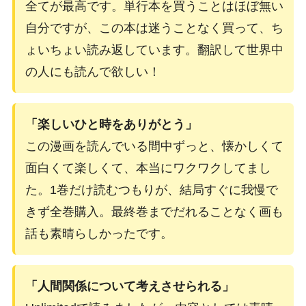
全てが最高です。単行本を買うことはほぼ無い
自分ですが、この本は迷うことなく買って、ち
ょいちょい読み返しています。翻訳して世界中
の人にも読んで欲しい！
「楽しいひと時をありがとう」
この漫画を読んでいる間中ずっと、懐かしくて
面白くて楽しくて、本当にワクワクしてまし
た。1巻だけ読むつもりが、結局すぐに我慢で
きず全巻購入。最終巻までだれることなく画も
話も素晴らしかったです。
「人間関係について考えさせられる」