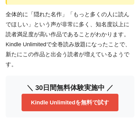
全体的に「隠れた名作」「もっと多くの人に読ん
でほしい」という声が非常に多く、知名度以上に
読者満足度が高い作品であることがわかります。
Kindle Unlimitedで全巻読み放題になったことで、
新たにこの作品と出会う読者が増えているようで
す。
＼ 30日間無料体験実施中 ／
Kindle Unlimitedを無料で試す