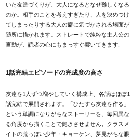
いた友達づくりが、大人になるとなぜ難しくなる
のか。相手のことを考えすぎたり、人を決めつけ
てしまったりする大人の癖に気づかされる場面が
随所に描かれます。ストレートで純粋な主人公の
言動が、読者の心にもまっすぐ響いてきます。
1話完結エピソードの完成度の高さ
友達を1人ずつ増やしていく構成上、各話はほぼ1
話完結で展開されます。「ひたすら友達を作る」
という単調になりがちなストーリーを、毎回異な
る角度から描くことで飽きさせません。クラスメ
イトの荒っぽい少年・キョーケン、夢見がちな眼