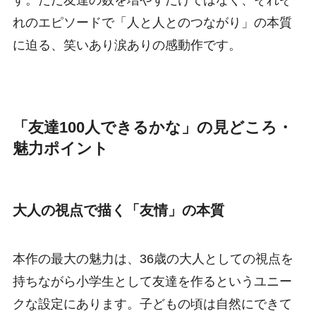
れのエピソードで「人と人とのつながり」の本質
に迫る、笑いあり涙ありの感動作です。
「友達100人できるかな」の見どころ・
魅力ポイント
大人の視点で描く「友情」の本質
本作の最大の魅力は、36歳の大人としての視点を
持ちながら小学生として友達を作るというユニー
クな設定にあります。子どもの頃は自然にできて