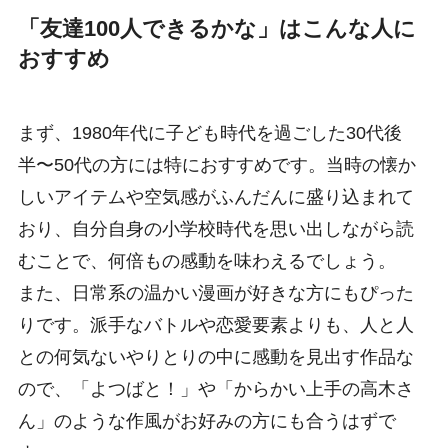
「友達100人できるかな」はこんな人に
おすすめ
まず、1980年代に子ども時代を過ごした30代後
半〜50代の方には特におすすめです。当時の懐か
しいアイテムや空気感がふんだんに盛り込まれて
おり、自分自身の小学校時代を思い出しながら読
むことで、何倍もの感動を味わえるでしょう。
また、日常系の温かい漫画が好きな方にもぴった
りです。派手なバトルや恋愛要素よりも、人と人
との何気ないやりとりの中に感動を見出す作品な
ので、「よつばと！」や「からかい上手の高木さ
ん」のような作風がお好みの方にも合うはずで