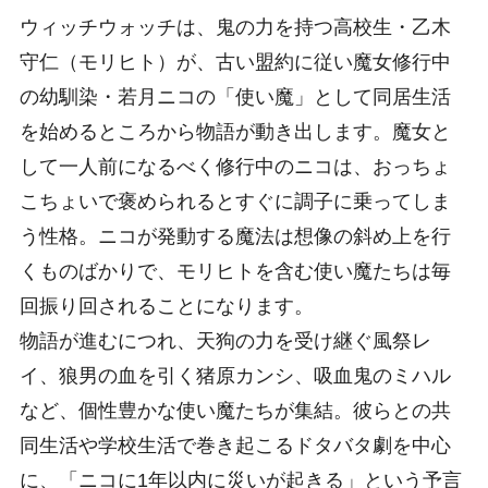
ウィッチウォッチは、鬼の力を持つ高校生・乙木
守仁（モリヒト）が、古い盟約に従い魔女修行中
の幼馴染・若月ニコの「使い魔」として同居生活
を始めるところから物語が動き出します。魔女と
して一人前になるべく修行中のニコは、おっちょ
こちょいで褒められるとすぐに調子に乗ってしま
う性格。ニコが発動する魔法は想像の斜め上を行
くものばかりで、モリヒトを含む使い魔たちは毎
回振り回されることになります。
物語が進むにつれ、天狗の力を受け継ぐ風祭レ
イ、狼男の血を引く猪原カンシ、吸血鬼のミハル
など、個性豊かな使い魔たちが集結。彼らとの共
同生活や学校生活で巻き起こるドタバタ劇を中心
に、「ニコに1年以内に災いが起きる」という予言