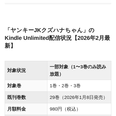
「ヤンキーJKクズハナちゃん」の
Kindle Unlimited配信状況【2026年2月最
新】
一部対象（1〜3巻のみ読み
対象状況
放題）
対象巻
1巻・2巻・3巻
既刊巻数
29巻（2026年1月8日発売）
月額料金
980円（税込）