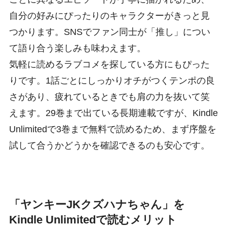
自分の好みにぴったりのキャラクターがきっと見
つかります。SNSでファン同士が「推し」につい
て語り合う楽しみも味わえます。
気軽に読めるラブコメを探している方にもぴった
りです。1話ごとにしっかりオチがつくテンポの良
さがあり、疲れているときでも肩の力を抜いて笑
えます。29巻まで出ている長期連載ですが、Kindle
Unlimitedで3巻まで無料で読めるため、まず序盤を
試して合うかどうかを確認できるのも安心です。
「ヤンキーJKクズハナちゃん」を
Kindle Unlimitedで読むメリット