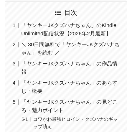
目次
「ヤンキーJKクズハナちゃん」のKindle
Unlimited配信状況【2026年2月最新】
＼ 30日間無料で「ヤンキーJKクズハナち
ゃん」を読む ／
「ヤンキーJKクズハナちゃん」の作品情
報
「ヤンキーJKクズハナちゃん」のあらす
じ・概要
「ヤンキーJKクズハナちゃん」の見どこ
ろ・魅力ポイント
コワかわ最強ヒロイン・クズハナのギャ
ップ萌え