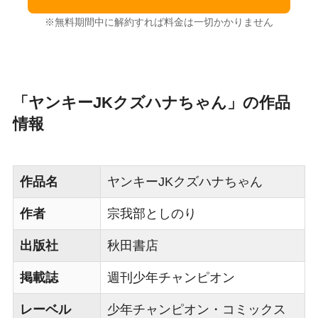
※無料期間中に解約すれば料金は一切かかりません
「ヤンキーJKクズハナちゃん」の作品
情報
作品名
ヤンキーJKクズハナちゃん
作者
宗我部としのり
出版社
秋田書店
掲載誌
週刊少年チャンピオン
レーベル
少年チャンピオン・コミックス