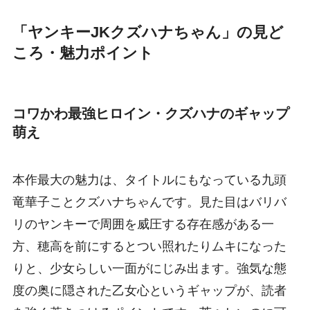
「ヤンキーJKクズハナちゃん」の見ど
ころ・魅力ポイント
コワかわ最強ヒロイン・クズハナのギャップ
萌え
本作最大の魅力は、タイトルにもなっている九頭
竜華子ことクズハナちゃんです。見た目はバリバ
リのヤンキーで周囲を威圧する存在感がある一
方、穂高を前にするとつい照れたりムキになった
りと、少女らしい一面がにじみ出ます。強気な態
度の奥に隠された乙女心というギャップが、読者