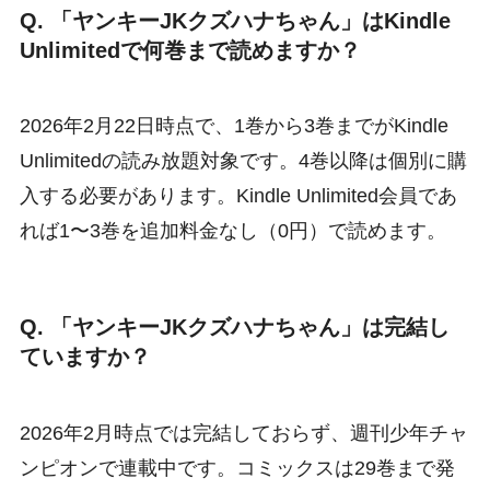
Q. 「ヤンキーJKクズハナちゃん」はKindle
Unlimitedで何巻まで読めますか？
2026年2月22日時点で、1巻から3巻までがKindle
Unlimitedの読み放題対象です。4巻以降は個別に購
入する必要があります。Kindle Unlimited会員であ
れば1〜3巻を追加料金なし（0円）で読めます。
Q. 「ヤンキーJKクズハナちゃん」は完結し
ていますか？
2026年2月時点では完結しておらず、週刊少年チャ
ンピオンで連載中です。コミックスは29巻まで発