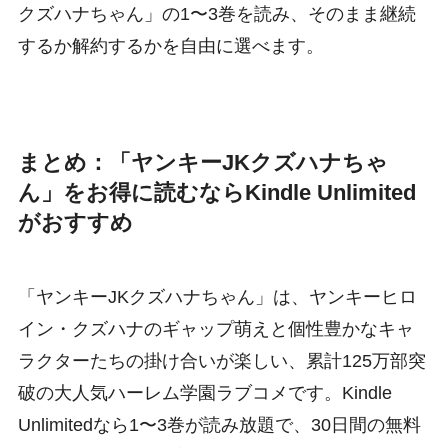
クズハナちゃん」の1〜3巻を読み、そのまま継続
するか解約するかを自由に選べます。
まとめ：「ヤンキーJKクズハナちゃ
ん」をお得に読むならKindle Unlimited
がおすすめ
「ヤンキーJKクズハナちゃん」は、ヤンキーヒロ
イン・クズハナのギャップ萌えと個性豊かなキャ
ラクターたちの掛け合いが楽しい、累計125万部突
破の大人気ハーレム学園ラブコメです。Kindle
Unlimitedなら1〜3巻が読み放題で、30日間の無料