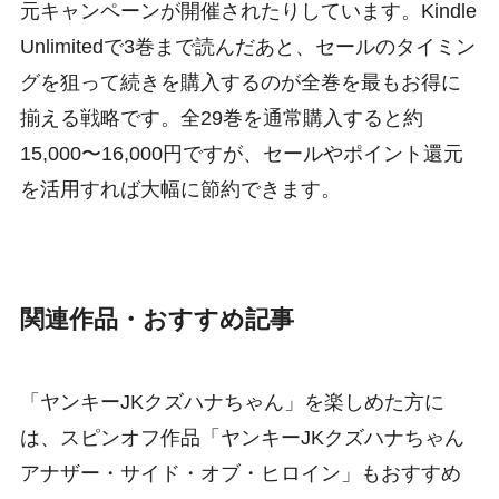
元キャンペーンが開催されたりしています。Kindle
Unlimitedで3巻まで読んだあと、セールのタイミン
グを狙って続きを購入するのが全巻を最もお得に
揃える戦略です。全29巻を通常購入すると約
15,000〜16,000円ですが、セールやポイント還元
を活用すれば大幅に節約できます。
関連作品・おすすめ記事
「ヤンキーJKクズハナちゃん」を楽しめた方に
は、スピンオフ作品「ヤンキーJKクズハナちゃん
アナザー・サイド・オブ・ヒロイン」もおすすめ