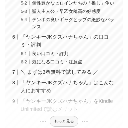
個性豊かなヒロインたちの「推し」争い
聖人主人公・早乙女穂高の好感度
テンポの良いギャグとラブの絶妙なバラ
ンス
「ヤンキーJKクズハナちゃん」の口コ
ミ・評判
良い口コミ・評判
気になる口コミ・注意点
＼ まずは3巻無料で試してみる ／
「ヤンキーJKクズハナちゃん」はこんな
人におすすめ
「ヤンキーJKクズハナちゃん」をKindle
Unlimitedで読むメリット
もっと見る