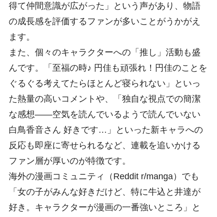
得て仲間意識が広がった」という声があり、物語
の成長感を評価するファンが多いことがうかがえ
ます。
また、個々のキャラクターへの「推し」活動も盛
んです。「至福の時♪ 円佳も頑張れ！円佳のことを
ぐるぐる考えてたらほとんど寝られない」といっ
た熱量の高いコメントや、「独自な視点での簡潔
な感想——空気を読んでいるようで読んでいない
白鳥香音さん 好きです…」といった新キャラへの
反応も即座に寄せられるなど、連載を追いかける
ファン層が厚いのが特徴です。
海外の漫画コミュニティ（Reddit r/manga）でも
「女の子がみんな好きだけど、特に牛込と井達が
好き。キャラクターが漫画の一番強いところ」と