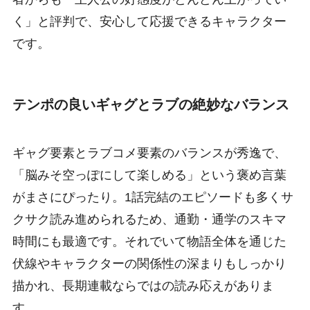
く」と評判で、安心して応援できるキャラクター
です。
テンポの良いギャグとラブの絶妙なバランス
ギャグ要素とラブコメ要素のバランスが秀逸で、
「脳みそ空っぽにして楽しめる」という褒め言葉
がまさにぴったり。1話完結のエピソードも多くサ
クサク読み進められるため、通勤・通学のスキマ
時間にも最適です。それでいて物語全体を通じた
伏線やキャラクターの関係性の深まりもしっかり
描かれ、長期連載ならではの読み応えがありま
す。