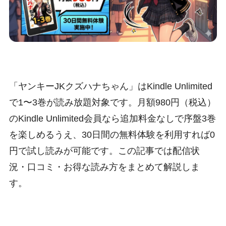
「ヤンキーJKクズハナちゃん」はKindle Unlimited
で1〜3巻が読み放題対象です。月額980円（税込）
のKindle Unlimited会員なら追加料金なしで序盤3巻
を楽しめるうえ、30日間の無料体験を利用すれば0
円で試し読みが可能です。この記事では配信状
況・口コミ・お得な読み方をまとめて解説しま
す。