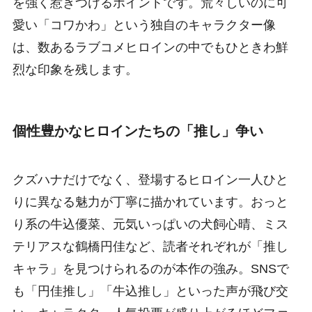
を強く惹きつけるポイントです。荒々しいのに可
愛い「コワかわ」という独自のキャラクター像
は、数あるラブコメヒロインの中でもひときわ鮮
烈な印象を残します。
個性豊かなヒロインたちの「推し」争い
クズハナだけでなく、登場するヒロイン一人ひと
りに異なる魅力が丁寧に描かれています。おっと
り系の牛込優菜、元気いっぱいの犬飼心晴、ミス
テリアスな鶴橋円佳など、読者それぞれが「推し
キャラ」を見つけられるのが本作の強み。SNSで
も「円佳推し」「牛込推し」といった声が飛び交