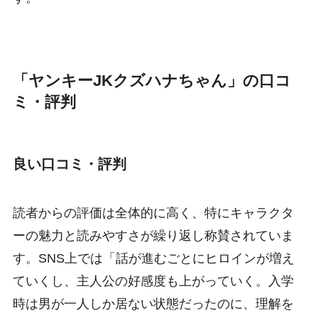
「ヤンキーJKクズハナちゃん」の口コ
ミ・評判
良い口コミ・評判
読者からの評価は全体的に高く、特にキャラクタ
ーの魅力と読みやすさが繰り返し称賛されていま
す。SNS上では「話が進むごとにヒロインが増え
ていくし、主人公の好感度も上がっていく。入学
時は男が一人しか居ない状態だったのに、理解を