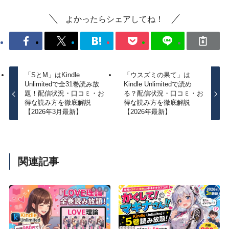
よかったらシェアしてね！
「SとM」はKindle
「ウスズミの果て」は
Unlimitedで全31巻読み放
Kindle Unlimitedで読め
題！配信状況・口コミ・お
る？配信状況・口コミ・お
得な読み方を徹底解説
得な読み方を徹底解説
【2026年3月最新】
【2026年最新】
関連記事