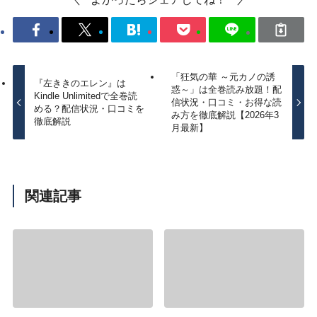
「狂気の華 ～元カノの誘
『左ききのエレン』は
惑～」は全巻読み放題！配
Kindle Unlimitedで全巻読
信状況・口コミ・お得な読
める？配信状況・口コミを
み方を徹底解説【2026年3
徹底解説
月最新】
関連記事