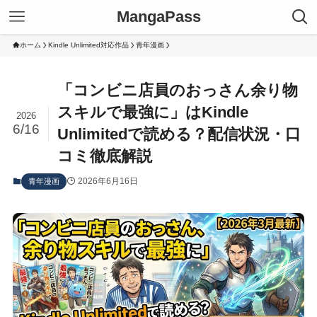
MangaPass
ホーム
Kindle Unlimited対応作品
青年漫画
「コンビニ店員のおっさん余り物
スキルで最強に」はKindle
2026
6/16
Unlimitedで読める？配信状況・口
コミ徹底解説
2026年6月16日
青年漫画