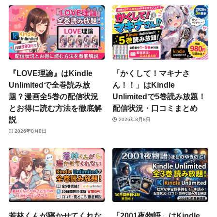
『LOVE理論』はKindle
「かくして！マキナさ
Unlimitedで全巻読み放
ん！！」はKindle
題？漫画全5巻の配信状況
Unlimitedで5巻読み放題！
とお得に読む方法を徹底解
配信状況・口コミまとめ
説
2026年8月8日
2026年8月8日
若林くんが寝かせてくれな
「2001夜物語」はKindle