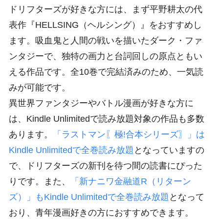
ドリフターズが好きな方には、まず平野耕太の代
表作『HELLSING（ヘルシング）』をおすすめし
ます。吸血鬼と人間の戦いを描いたダーク・ファ
ンタジーで、独特の画力と台詞回しの原点ともい
える作品です。全10巻で完結済みのため、一気読
みが可能です。
異世界ファンタジーやバトル漫画が好きな方に
は、Kindle Unlimitedで読み放題対象の作品も多数
あります。
「ラストマン〖極!合本シリーズ〗」は
Kindle Unlimitedで全巻読み放題
となっていますの
で、ドリフターズの新刊を待つ間の読書にぴった
りです。また、
「新ナニワ金融道R（リターン
ズ）」もKindle Unlimitedで全巻読み放題
となって
おり、青年漫画好きの方におすすめできます。