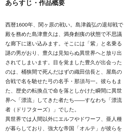
あらすじ・作品概要
西暦1600年、関ヶ原の戦い。島津義弘の退却戦で
殿を務めた島津豊久は、満身創痍の状態で不思議
な廊下に迷い込みます。そこには「紫」と名乗る
謎の男がおり、豊久は見知らぬ異世界へと放り出
されてしまいます。目を覚ました豊久が出会った
のは、桶狭間で死んだはずの織田信長と、屋島の
合戦で名を馳せた弓の名手・那須与一。彼らもま
た、歴史の転換点で命を落としかけた瞬間に異世
界へ「漂流」してきた者たち――すなわち「漂流
者（ドリフターズ）」でした。
異世界では人間以外にエルフやドワーフ、亜人種
が暮らしており、強大な帝国「オルテ」が彼らを