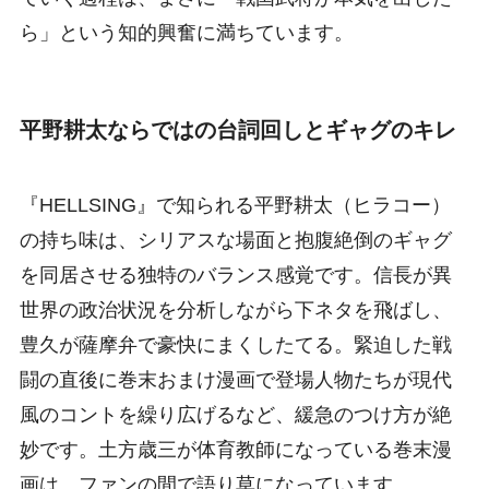
ら」という知的興奮に満ちています。
平野耕太ならではの台詞回しとギャグのキレ
『HELLSING』で知られる平野耕太（ヒラコー）
の持ち味は、シリアスな場面と抱腹絶倒のギャグ
を同居させる独特のバランス感覚です。信長が異
世界の政治状況を分析しながら下ネタを飛ばし、
豊久が薩摩弁で豪快にまくしたてる。緊迫した戦
闘の直後に巻末おまけ漫画で登場人物たちが現代
風のコントを繰り広げるなど、緩急のつけ方が絶
妙です。土方歳三が体育教師になっている巻末漫
画は、ファンの間で語り草になっています。