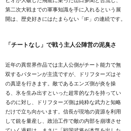
ピオが大破した飛龍に乗った山口多聞と合流し、
第二次大戦までの軍事知識を手に入れるという展
開は、歴史好きにはたまらない「IF」の連続です。
「チートなし」で戦う主人公陣営の泥臭さ
近年の異世界作品では主人公側がチート能力で無
双するパターンが主流ですが、ドリフターズはそ
の真逆を行きます。敵であるエンズ側が炎を操
る、氷を生み出すといった超常的な力を持ってい
るのに対し、ドリフターズ側は純粋な武力と知略
だけで立ち向かいます。信長が現地の資源を利用
して銃を量産し、政治工作で敵の内部を崩壊させ
ていく過程は、まさに「戦国武将が本気を出した