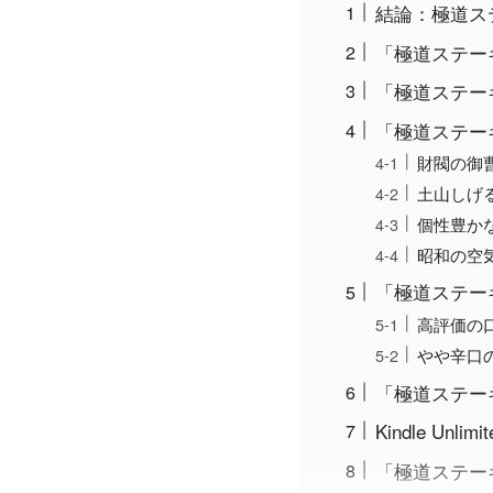
結論：極道ステー
「極道ステー
「極道ステー
「極道ステー
財閥の御
土山しげ
個性豊か
昭和の空
「極道ステー
高評価の
やや辛口
「極道ステー
Kindle U
「極道ステー