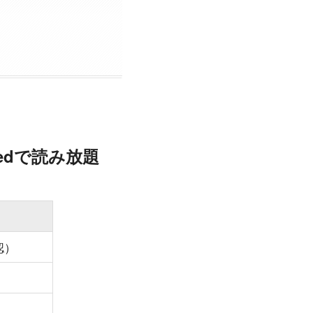
tedで読み放題
認）