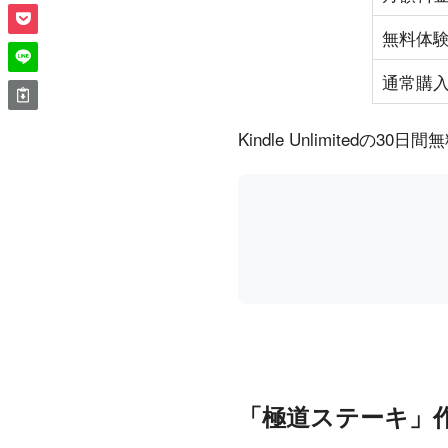
無料体
通常購
Kindle Unlimit
「極道ステーキ」