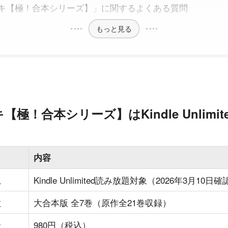
キ【極！合本シリーズ】」に関するよくある質問
もっと見る
極！合本シリーズ】はKindle Unlimi
内容
況
Kindle Unlimited読み放題対象（2026年3月10日確
数
大合本版 全7巻（原作全21巻収録）
金
980円（税込）