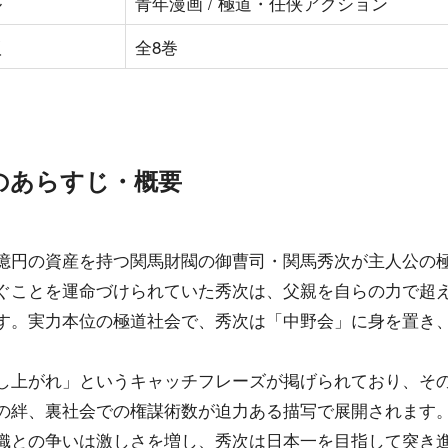
ル
青年漫画 / 極道・任侠アクション
版
全8巻
のあらすじ・概要
億円の資産を持つ関馬財閥の御曹司・関馬秀次が主人公の
ぐことを運命づけられていた秀次は、父親を自らの力で超
す。実力本位の極道社会で、秀次は「中野会」に身を置き
し上がれ」というキャッチフレーズが掲げられており、そ
の絆、裏社会での権謀術数が迫力ある描写で展開されます
織との争いは激しさを増し、秀次は日本一を目指して突き