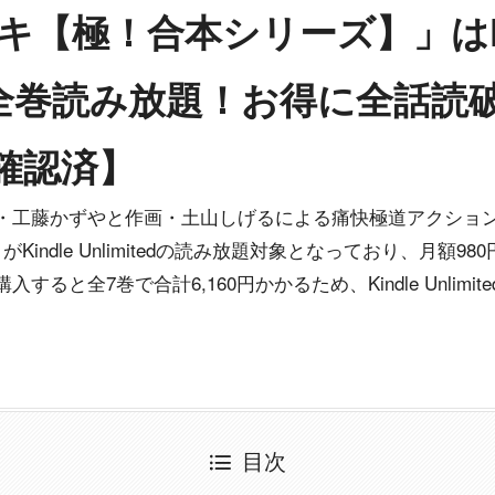
キ【極！合本シリーズ】」はKi
edで全巻読み放題！お得に全話
月確認済】
工藤かずやと作画・土山しげるによる痛快極道アクション漫画
indle Unlimitedの読み放題対象となっており、月額9
ると全7巻で合計6,160円かかるため、Kindle Unlim
目次