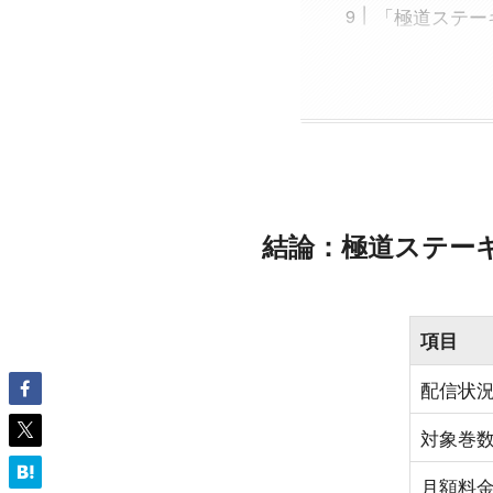
「極道ステー
結論：極道ステーキ【
項目
配信状
対象巻
月額料