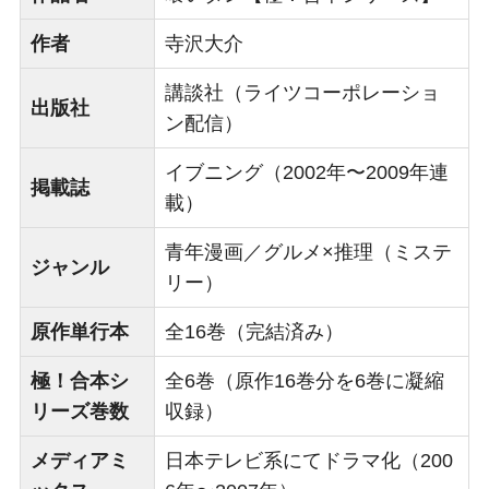
作者
寺沢大介
講談社（ライツコーポレーショ
出版社
ン配信）
イブニング（2002年〜2009年連
掲載誌
載）
青年漫画／グルメ×推理（ミステ
ジャンル
リー）
原作単行本
全16巻（完結済み）
極！合本シ
全6巻（原作16巻分を6巻に凝縮
リーズ巻数
収録）
メディアミ
日本テレビ系にてドラマ化（200