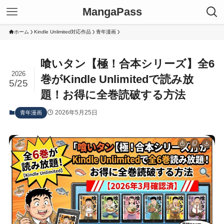
MangaPass
ホーム
Kindle Unlimited対応作品
青年漫画
喰いタン【極！合本シリーズ】全6
2026
巻がKindle Unlimitedで読み放
5/25
題！お得に全巻読破する方法
2026年5月25日
青年漫画