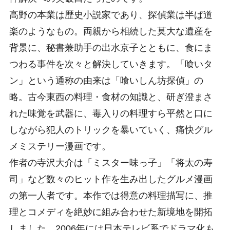
高野の本業は歴史小説家であり、探偵業は半ば道
楽のようなもの。両親から相続した莫大な遺産を
背景に、秘書兼助手の出水京子とともに、食にま
つわる事件を次々と解決していきます。「喰いタ
ン」という通称の由来は「喰いしん坊探偵」の
略。古今東西の料理・食材の知識と、研ぎ澄まさ
れた味覚を武器に、毒入りの料理すら平然と口に
しながら犯人のトリックを暴いていく、痛快グル
メミステリー漫画です。
作者の寺沢大介は「ミスター味っ子」「将太の寿
司」など数々のヒット作を生み出したグルメ漫画
の第一人者です。本作では得意の料理描写に、推
理とコメディを絶妙に組み合わせた新境地を開拓
しました。2006年には日本テレビ系でドラマ化も