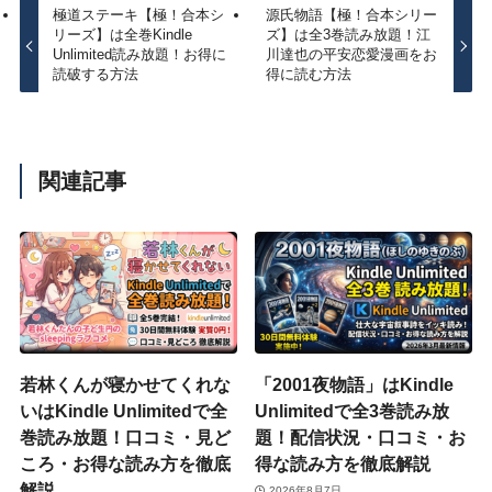
極道ステーキ【極！合本シ
源氏物語【極！合本シリー
リーズ】は全巻Kindle
ズ】は全3巻読み放題！江
Unlimited読み放題！お得に
川達也の平安恋愛漫画をお
読破する方法
得に読む方法
関連記事
若林くんが寝かせてくれな
「2001夜物語」はKindle
いはKindle Unlimitedで全
Unlimitedで全3巻読み放
巻読み放題！口コミ・見ど
題！配信状況・口コミ・お
ころ・お得な読み方を徹底
得な読み方を徹底解説
解説
2026年8月7日