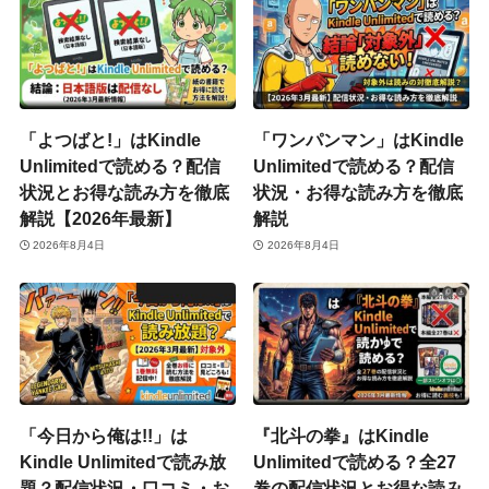
「よつばと!」はKindle
「ワンパンマン」はKindle
Unlimitedで読める？配信
Unlimitedで読める？配信
状況とお得な読み方を徹底
状況・お得な読み方を徹底
解説【2026年最新】
解説
2026年8月4日
2026年8月4日
「今日から俺は!!」は
『北斗の拳』はKindle
Kindle Unlimitedで読み放
Unlimitedで読める？全27
題？配信状況・口コミ・お
巻の配信状況とお得な読み