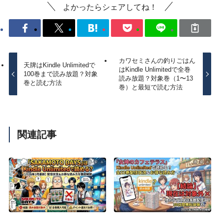
よかったらシェアしてね！
カワセミさんの釣りごはん
天牌はKindle Unlimitedで
はKindle Unlimitedで全巻
100巻まで読み放題？対象
読み放題？対象巻（1〜13
巻と読む方法
巻）と最短で読む方法
関連記事