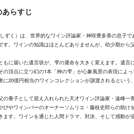
のあらすじ
 しずく）は、世界的なワイン評論家・神咲豊多香の息子で
です。ワインの知識はほとんどありませんが、幼少期から
ともに届いた遺言状が、雫の運命を大きく変えます。遺言に
その頂点に立つ幻の1本「神の雫」が心象風景の表現によっ
者に20億円相当のワインコレクションが譲渡されるという
父の養子として迎え入れられた天才ワイン評論家・遠峰一青
やびやワインバーのオーナーソムリエ・藤枝史郎らの助け
きます。ワインを通じた人間ドラマ、対決、そして感動が全