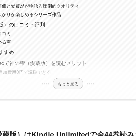
評価と受賞歴が物語る圧倒的クオリティ
広がりが楽しめるシリーズ作品
版）の口コミ・評判
口コミ
める声
すすめ
nlimitedで神の雫（愛蔵版）を読むメリット
を追加費用0円で読破できる
もっと見る
）はKindle Unlimitedで全44巻読