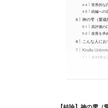
世界的な
続編への
神の雫（愛蔵
高評価の
改善を求
こんな人にお
Kindle U
全44巻
【結論】神の雫（愛蔵版