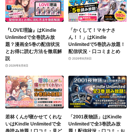
『LOVE理論』はKindle
「かくして！マキナさ
Unlimitedで全巻読み放
ん！！」はKindle
題？漫画全5巻の配信状況
Unlimitedで5巻読み放題！
とお得に読む方法を徹底解
配信状況・口コミまとめ
説
2026年8月8日
2026年8月8日
若林くんが寝かせてくれな
「2001夜物語」はKindle
いはKindle Unlimitedで全
Unlimitedで全3巻読み放
巻読み放題！口コミ・見ど
題！配信状況・口コミ・お