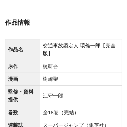
作品情報
交通事故鑑定人 環倫一郎【完全
作品名
版】
原作
梶研吾
漫画
樹崎聖
監修・資料
江守一郎
提供
巻数
全18巻（完結）
連載誌
スーパージャンプ（集英社）