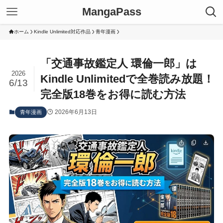
MangaPass
ホーム
Kindle Unlimited対応作品
青年漫画
「交通事故鑑定人 環倫一郎」は
2026
Kindle Unlimitedで全巻読み放題！
6/13
完全版18巻をお得に読む方法
2026年6月13日
青年漫画