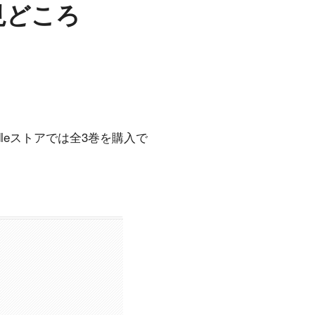
見どころ
indleストアでは全3巻を購入で
。