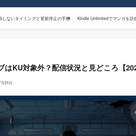
解約方法｜損しないタイミングと更新停止の手順
Kindle Unlimitedで
ブはKU対象外？配信状況と見どころ【202
7月25日