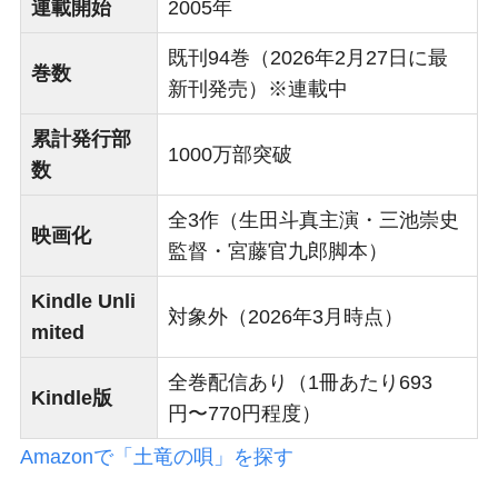
連載開始
2005年
既刊94巻（2026年2月27日に最
巻数
新刊発売）※連載中
累計発行部
1000万部突破
数
全3作（生田斗真主演・三池崇史
映画化
監督・宮藤官九郎脚本）
Kindle Unli
対象外（2026年3月時点）
mited
全巻配信あり（1冊あたり693
Kindle版
円〜770円程度）
Amazonで「土竜の唄」を探す