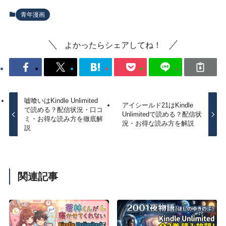
青年漫画
よかったらシェアしてね！
嘘喰いはKindle Unlimited
アイシールド21はKindle
で読める？配信状況・口コ
Unlimitedで読める？配信状
ミ・お得な読み方を徹底解
況・お得な読み方を解説
説
関連記事