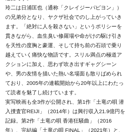
玲二は日浦匡也（通称「クレイジーパピヨン」）
の兄弟分となり、ヤクザ社会でのし上がっていき
ます。「絶対に人を殺さない」というポリシーを
貫きながら、血生臭い修羅場や命がけの駆け引き
を天性の度胸と豪運、そして持ち前の石頭で乗り
越えていく痛快な物語です。スリル満点の極道ア
クションに加え、思わず吹き出すギャグシーン
や、男の友情を描いた熱い名場面も散りばめられ
ており、2005年の連載開始から20年以上にわたっ
て読者を魅了し続けています。
実写映画も全3作が公開され、第1作「土竜の唄 潜
入捜査官REIJI」（2014年）は興行収入21.9億円を
記録。第2作「土竜の唄 香港狂騒曲」（2016
年）、完結編「土竜の唄 FINAL」（2021年）と、