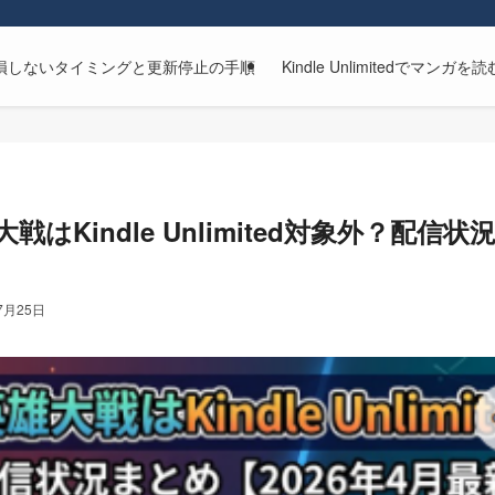
解約方法｜損しないタイミングと更新停止の手順
Kindle Unlimitedで
はKindle Unlimited対象外？配信状
7月25日