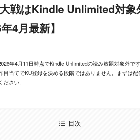
はKindle Unlimited
6年4月最新】
6年4月11日時点でKindle Unlimitedの読み放題対象
作目当てでKU登録を決める段階ではありません。まずは配
ください。
目次